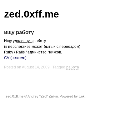
zed.0xff.me
ищу работу
Ищу
удаленную
работу.
(в перспективе может быть и с переездом)
Ruby / Rails / админство *никсов.
CV (резюме)
.
Posted on August 14, 2009
Tagged
работа
zed.0xff.me © Andrey "Zed" Zaikin. Powered by
Enki
.