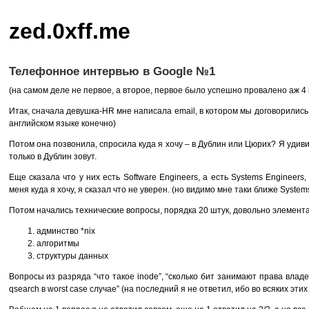
zed.0xff.me
Телефонное интервью в Google №1
(на самом деле не первое, а второе, первое было успешно провалено аж 4 
Итак, сначала девушка-HR мне написала еmail, в котором мы договорились
английском языке конечно)
Потом она позвонила, спросила куда я хочу – в Дублин или Цюрих? Я удив
только в Дублин зовут.
Еще сказала что у них есть Software Engineers, а есть Systems Engineer
меня куда я хочу, я сказал что не уверен. (но видимо мне таки ближе Systems
Потом начались технические вопросы, порядка 20 штук, довольно элемент
админство *nix
алгоритмы
структуры данных
Вопросы из разряда “что такое inode”, “сколько бит занимают права вла
qsearch в worst case случае” (на последний я не ответил, ибо во всяких эти