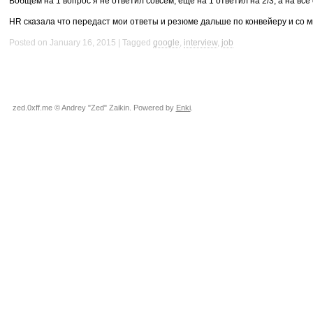
Вобщем на 1 вопрос я не ответил совсем, еще на 1 ответил на 2/3, а на все
HR сказала что передаст мои ответы и резюме дальше по конвейеру и со м
Posted on January 16, 2015
Tagged
google
,
interview
,
job
zed.0xff.me © Andrey "Zed" Zaikin. Powered by
Enki
.