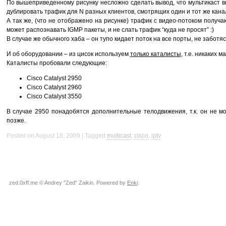
По вышеприведенному рисунку несложно сделать вывод, что мультикаст 
дублировать трафик для N разных клиентов, смотрящих один и тот же кана
А так же, (что не отображено на рисунке) трафик с видео-потоком получаю
может распознавать
IGMP
пакеты, и не слать трафик “куда не просят” :)
В случае же обычного хаба – он тупо кидает поток на все порты, не заботяс
И об оборудовании – из цисок используем
только каталисты
, т.е. никаких 
Каталисты пробовали следующие:
Cisco Catalyst 2950
Cisco Catalyst 2960
Cisco Catalyst 3550
В случае 2950 понадобятся дополнительные телодвижения, т.к. он не мож
позже.
Posted on August 18, 2009
Tagged
multicast
,
cisco
,
iptv
zed.0xff.me © Andrey "Zed" Zaikin. Powered by
Enki
.