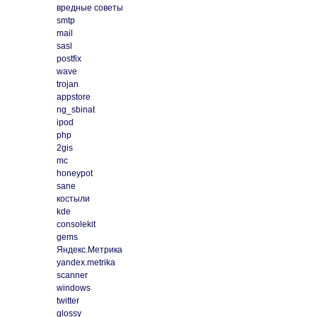
вредные советы
smtp
mail
sasl
postfix
wave
trojan
appstore
ng_sbinat
ipod
php
2gis
mc
honeypot
sane
костыли
kde
consolekit
gems
Яндекс.Метрика
yandex.metrika
scanner
windows
twitter
glossy