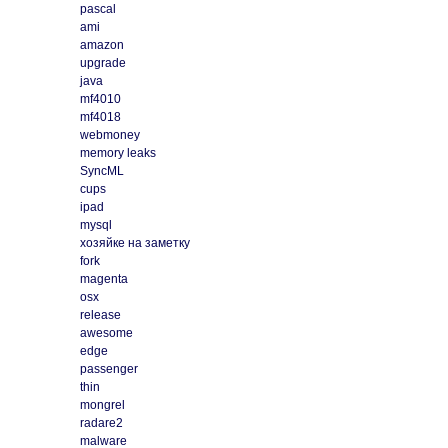
pascal
ami
amazon
upgrade
java
mf4010
mf4018
webmoney
memory leaks
SyncML
cups
ipad
mysql
хозяйке на заметку
fork
magenta
osx
release
awesome
edge
passenger
thin
mongrel
radare2
malware