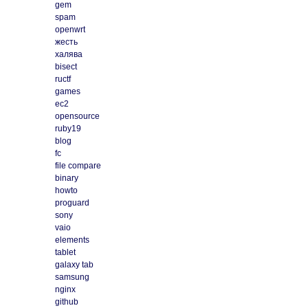
gem
spam
openwrt
жесть
халява
bisect
ructf
games
ec2
opensource
ruby19
blog
fc
file compare
binary
howto
proguard
sony
vaio
elements
tablet
galaxy tab
samsung
nginx
github