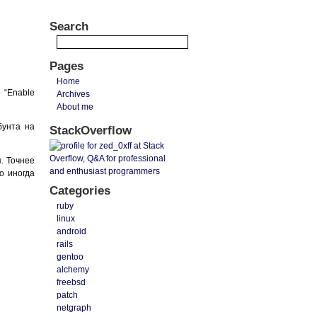
Search
Pages
Home
 “Enable
Archives
About me
бунта на
StackOverflow
я. Точнее
о иногда
Categories
ruby
linux
android
rails
gentoo
alchemy
freebsd
patch
netgraph