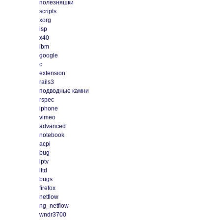
полезняшки
scripts
xorg
isp
x40
ibm
google
c
extension
rails3
подводные камни
rspec
iphone
vimeo
advanced
notebook
acpi
bug
iptv
lltd
bugs
firefox
netflow
ng_netflow
wndr3700