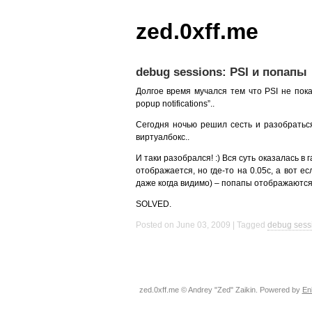
zed.0xff.me
debug sessions: PSI и попапы
Долгое время мучался тем что
PSI
не пока
popup notifications”..
Сегодня ночью решил сесть и разобраться
виртуалбокс..
И таки разобрался! :) Вся суть оказалась в
отображается, но где-то на 0.05с, а вот е
даже когда видимо) – попапы отображаются!
SOLVED
.
Posted on June 03, 2009
Tagged
debug sess
zed.0xff.me © Andrey "Zed" Zaikin. Powered by
En