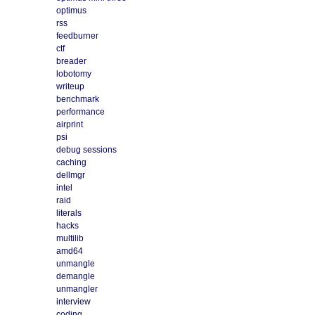
optimus
rss
feedburner
ctf
breader
lobotomy
writeup
benchmark
performance
airprint
psi
debug sessions
caching
dellmgr
intel
raid
literals
hacks
multilib
amd64
unmangle
demangle
unmangler
interview
coding