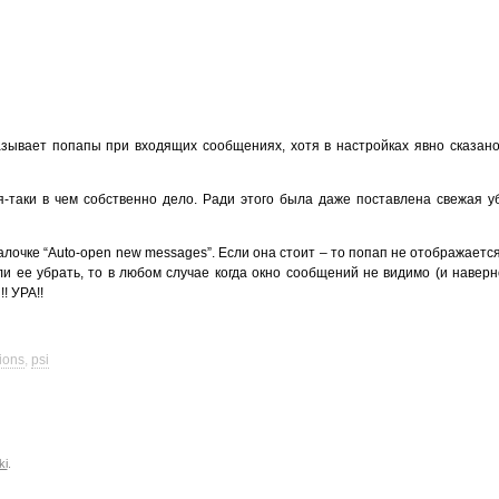
зывает попапы при входящих сообщениях, хотя в настройках явно сказано
-таки в чем собственно дело. Ради этого была даже поставлена свежая у
 галочке “Auto-open new messages”. Если она стоит – то попап не отображаетс
сли ее убрать, то в любом случае когда окно сообщений не видимо (и наверн
! УРА!!
ions
,
psi
ki
.