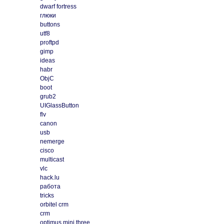
dwarf fortress
глюки
buttons
utf8
proftpd
gimp
ideas
habr
ObjC
boot
grub2
UIGlassButton
flv
canon
usb
nemerge
cisco
multicast
vlc
hack.lu
работа
tricks
orbitel crm
crm
optimus mini three