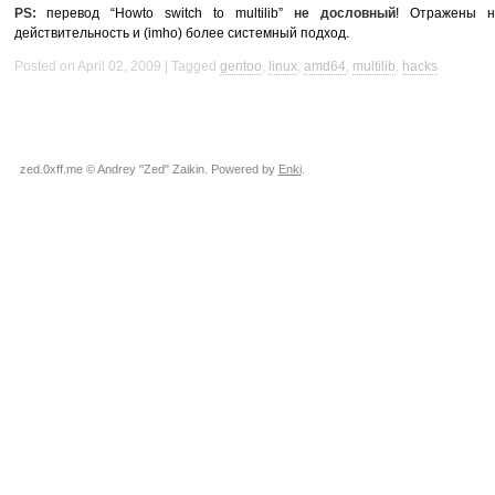
PS:
перевод “Howto switch to multilib”
не дословный
! Отражены н
действительность и (imho) более системный подход.
Posted on April 02, 2009
Tagged
gentoo
,
linux
,
amd64
,
multilib
,
hacks
zed.0xff.me © Andrey "Zed" Zaikin. Powered by
Enki
.