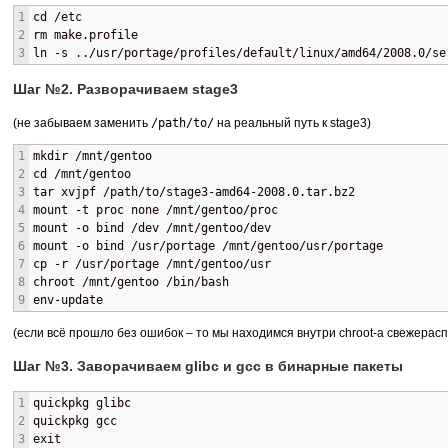
1
cd /etc
2
rm make.profile
3
ln -s ../usr/portage/profiles/default/linux/amd64/2008.0/se
Шаг №2. Разворачиваем stage3
(не забываем заменить
/path/to/
на реальный путь к stage3)
1
mkdir /mnt/gentoo
2
cd /mnt/gentoo
3
tar xvjpf /path/to/stage3-amd64-2008.0.tar.bz2
4
mount -t proc none /mnt/gentoo/proc
5
mount -o bind /dev /mnt/gentoo/dev
6
mount -o bind /usr/portage /mnt/gentoo/usr/portage
7
cp -r /usr/portage /mnt/gentoo/usr
8
chroot /mnt/gentoo /bin/bash
9
env-update
(если всё прошло без ошибок – то мы находимся внутри chroot-а свежерасп
Шаг №3. Заворачиваем glibc и gcc в бинарные пакеты
1
quickpkg glibc
2
quickpkg gcc
3
exit