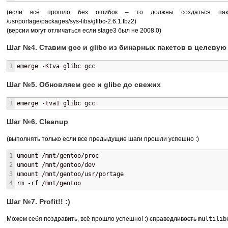
(если всё прошло без ошибок – то должны создаться пакеты /us
/usr/portage/packages/sys-libs/glibc-2.6.1.tbz2)
(версии могут отличаться если stage3 был не 2008.0)
Шаг №4. Ставим gcc и glibc из бинарных пакетов в целевую
1
emerge -Ktva glibc gcc
Шаг №5. Обновляем gcc и glibc до свежих
1
emerge -tva1 glibc gcc
Шаг №6. Cleanup
(выполнять только если все предыдущие шаги прошли успешно :)
1
umount /mnt/gentoo/proc
2
umount /mnt/gentoo/dev
3
umount /mnt/gentoo/usr/portage
4
rm -rf /mnt/gentoo
Шаг №7. Profit!! :)
Можем себя поздравить, всё прошло успешно! :)
справедливость
multilib