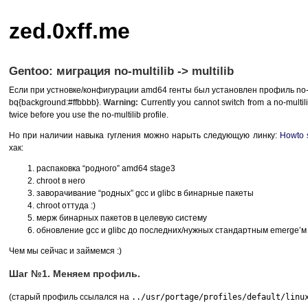
zed.0xff.me
Gentoo: миграция no-multilib -> multilib
Если при устновке/конфигурации amd64 генты был установлен профиль no-m
bq{background:#ffbbbb}.
Warning:
Currently you cannot switch from a no-multilib
twice before you use the no-multilib profile.
Но при наличии навыка гугления можно нарыть следующую линку:
Howto s
хак:
распаковка “родного” amd64 stage3
chroot в него
заворачивание “родных” gcc и glibc в бинарные пакеты
chroot оттуда :)
мерж бинарных пакетов в целевую систему
обновление gcc и glibc до последних/нужных стандартным emerge’м
Чем мы сейчас и займемся :)
Шаг №1. Меняем профиль.
(старый профиль ссылался на
../usr/portage/profiles/default/linu