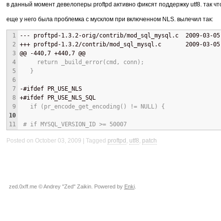
в данный момент девелоперы proftpd активно фиксят поддержку utf8. так что
еще у него была проблемка с мусклом при включенном
NLS
. вылечил так:
1
--- 
proftpd-1.3.2-orig/contrib/mod_sql_mysql.c  2009-03-05
2
+++ 
proftpd-1.3.2/contrib/mod_sql_mysql.c       2009-03-05
3
@@
 -440,7 +440,7 
@@
4
     return _build_error(cmd, conn);
5
   }
6
7
-
#ifdef PR_USE_NLS
8
+
#ifdef PR_USE_NLS_SQL
9
   if (pr_encode_get_encoding() != NULL) {
10
11
 # if MYSQL_VERSION_ID >= 50007
Posted on October 03, 2009
Tagged
proftpd
,
utf8
,
patch
zed.0xff.me © Andrey "Zed" Zaikin. Powered by
Enki
.