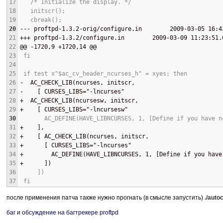
17
   /* Initialize the display. */
18
   initscr();
19
   cbreak();
20
--- 
proftpd-1.3.2-orig/configure.in        2009-03-05 16:4
21
+++ 
proftpd-1.3.2/configure.in        2009-03-09 11:23:51.
22
@@
 -1720,9 +1720,14 
@@
23
 fi
24
25
 if test x"$ac_cv_header_ncurses_h" = xyes; then
26
-
  AC_CHECK_LIB(ncurses, initscr,
27
-
    [ CURSES_LIBS="-lncurses"
28
+
  AC_CHECK_LIB(ncursesw, initscr,
29
+
    [ CURSES_LIBS="-lncursesw"
30
       AC_DEFINE(HAVE_LIBNCURSES, 1, [Define if you have n
31
+
    ],
32
+
    [ AC_CHECK_LIB(ncurses, initscr,
33
+
      [ CURSES_LIBS="-lncurses"
34
+
        AC_DEFINE(HAVE_LIBNCURSES, 1, [Define if you have
35
+
      ])
36
     ])
37
 fi
после применения патча также нужно прогнать (в смысле запустить)
./auto
баг и обсуждение на багтрекере proftpd