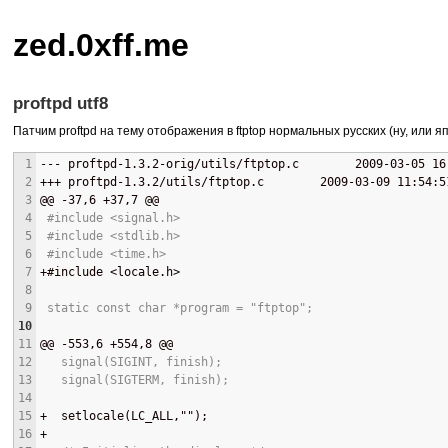
zed.0xff.me
proftpd utf8
Патчим proftpd на тему отображения в ftptop нормальных русских (ну, или япо
1
--- 
proftpd-1.3.2-orig/utils/ftptop.c        2009-03-05 16
2
+++ 
proftpd-1.3.2/utils/ftptop.c        2009-03-09 11:54:5
3
@@
 -37,6 +37,7 
@@
4
 #include <signal.h>
5
 #include <stdlib.h>
6
 #include <time.h>
7
+
#include <locale.h>
8
9
 static const char *program = "ftptop";
10
11
@@
 -553,6 +554,8 
@@
12
   signal(SIGINT, finish);
13
   signal(SIGTERM, finish);
14
15
+
  setlocale(LC_ALL,"");
16
+