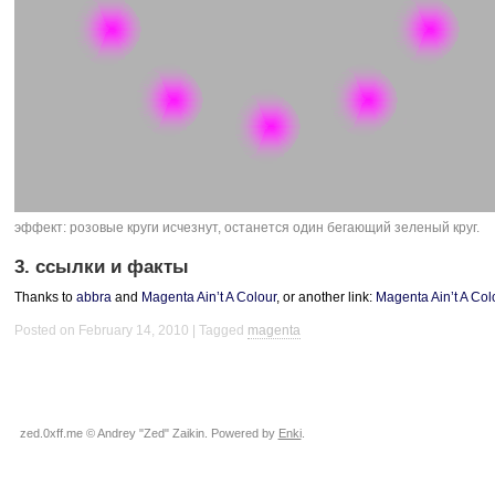
эффект: розовые круги исчезнут, останется один бегающий зеленый круг.
3. ссылки и факты
Thanks to
abbra
and
Magenta Ain’t A Colour
, or another link:
Magenta Ain’t A Col
Posted on February 14, 2010
Tagged
magenta
zed.0xff.me © Andrey "Zed" Zaikin. Powered by
Enki
.