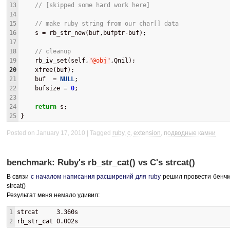
13
// [skipped some hard work here]
14
15
// make ruby string from our char[] data
16
    s = rb_str_new(buf,bufptr-buf);
17
18
// cleanup
19
    rb_iv_set(self,
"
@obj
"
,Qnil);
20
    xfree(buf);
21
    buf  = 
NULL
;
22
    bufsize = 
0
;
23
24
return
 s;
25
}
Posted on January 17, 2010
Tagged
ruby
,
c
,
extension
,
подводные камни
benchmark: Ruby's rb_str_cat() vs C's strcat()
В связи
с началом написания расширений для ruby
решил провести бенчма
strcat()
Результат меня немало удивил:
1
strcat     3.360s
2
rb_str_cat 0.002s