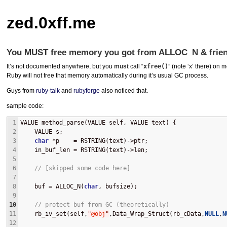
zed.0xff.me
You MUST free memory you got from ALLOC_N & frie
It’s not documented anywhere, but you
must
call “
xfree()
” (note ‘x’ there) on
Ruby will not free that memory automatically during it’s usual GC process.
Guys from
ruby-talk
and
rubyforge
also noticed that.
sample code:
1
VALUE method_parse(VALUE self, VALUE text) {
2
    VALUE s;
3
char
 *p    = RSTRING(text)->ptr;
4
    in_buf_len = RSTRING(text)->len;
5
6
// [skipped some code here]
7
8
    buf = ALLOC_N(
char
, bufsize); 
9
10
// protect buf from GC (theoretically)
11
    rb_iv_set(self,
"
@obj
"
,Data_Wrap_Struct(rb_cData,
NULL
,
N
12