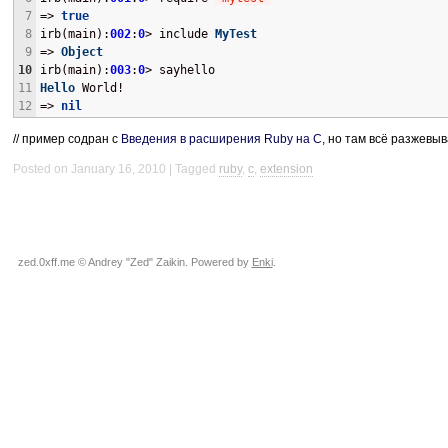
7
=> 
true
8
irb(main):
002
:
0
> include 
MyTest
9
=> 
Object
10
irb(main):
003
:
0
> sayhello
11
Hello
 World!
12
=> 
nil
// пример содран с
Введения в расширения Ruby на C
, но там всё разжевы
Posted on January 16, 2010
Tagged
ruby
,
c
,
extension
zed.0xff.me © Andrey "Zed" Zaikin. Powered by
Enki
.