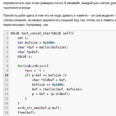
перемолотить при этом суммарно почти
5 гигабайт
, каждый раз считая дли
тысячного в конце.
Прелесть руби здесь в том что не надо думать о памяти – он сам выделит с
слегка сложнее, но можно доработать сишный код так, чтобы он и память 
пересчитывал. Например, так:
1
VALUE test_concat_char(VALUE self){
2
int
 i;
3
int
 bufsize = 
0x1000
;
4
char
 *buf = malloc(bufsize);
5
char
 *p=buf;
6
    VALUE s;
7
8
for
(i=
0
;i<N;i++){
9
        *p++ = 
't'
;
10
if
( p-buf >= bufsize ){
11
char
 *oldbuf = buf;
12
            bufsize += 
0x1000
;
13
            buf = realloc(buf, bufsize);
14
            p = buf + (p-oldbuf);
15
        }
16
    }
17
    s=rb_str_new(buf,p-buf);
18
    free(buf);