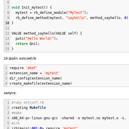
6
7
void
 Init_mytest() {
8
  mytest = rb_define_module(
"
MyTest
"
);
9
  rb_define_method(mytest, 
"
sayhello
"
, method_sayhello, 
0
)
10
}
11
12
VALUE method_sayhello(VALUE self) {
13
  puts(
"
Hello World!
"
);
14
return
 Qnil;
15
}
2й файл:
extconf.rb
1
require 
'
mkmf
'
2
extension_name = 
'
mytest
'
3
dir_config(extension_name)
4
create_makefile(extension_name)
запуск:
1
#ruby extconf.rb 
2
creating 
Makefile
3
#make
4
x86_64-pc-linux-gnu-gcc -shared -o mytest.so mytest.o -
L
. 
5
#irb
6
irb(main):
001
:
0
> require 
'
mytest
'