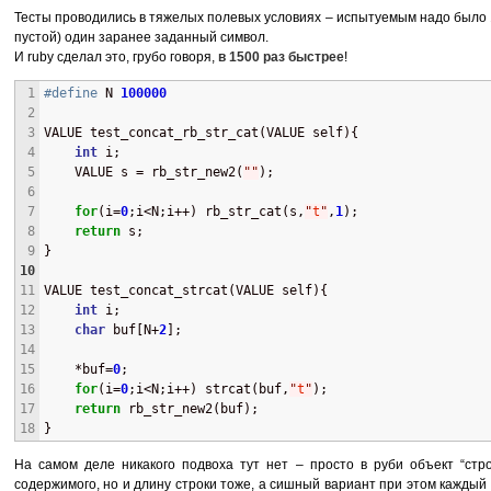
Тесты проводились в тяжелых полевых условиях – испытуемым надо было 1
пустой) один заранее заданный символ.
И ruby сделал это, грубо говоря,
в 1500 раз быстрее
!
1
#define
 N 
100000
2
3
VALUE test_concat_rb_str_cat(VALUE self){
4
int
 i;
5
    VALUE s = rb_str_new2(
"
"
);
6
7
for
(i=
0
;i<N;i++) rb_str_cat(s,
"
t
"
,
1
);
8
return
 s;
9
}
10
11
VALUE test_concat_strcat(VALUE self){
12
int
 i;
13
char
 buf[N+
2
];
14
15
    *buf=
0
;
16
for
(i=
0
;i<N;i++) strcat(buf,
"
t
"
);
17
return
 rb_str_new2(buf);
18
}
На самом деле никакого подвоха тут нет – просто в руби объект “стр
содержимого, но и длину строки тоже, а сишный вариант при этом каждый р