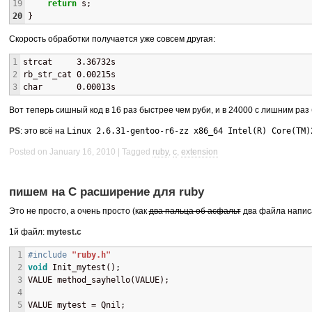
19
return
 s;
20
}
Скорость обработки получается уже совсем другая:
1
strcat     3.36732s
2
rb_str_cat 0.00215s
3
char       0.00013s
Вот теперь сишный код в 16 раз быстрее чем руби, и в 24000 с лишним раз 
PS
: это всё на
Linux 2.6.31-gentoo-r6-zz x86_64 Intel(R) Core(TM)
Posted on January 16, 2010
Tagged
ruby
,
c
,
extension
пишем на C расширение для ruby
Это не просто, а очень просто (как
два пальца об асфальт
два файла написа
1й файл:
mytest.c
1
#include
"ruby.h"
2
void
 Init_mytest();
3
VALUE method_sayhello(VALUE);
4
5
VALUE mytest = Qnil;