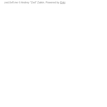
zed.0xff.me © Andrey "Zed" Zaikin. Powered by
Enki
.