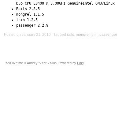
Duo CPU E8400 @ 3.00GHz GenuineIntel GNU/Linux
Rails 2.3.5
mongrel 1.1.5
thin 1.2.5
passenger 2.2.9
Posted on January 21, 2010
Tagged
rails
,
mongrel
,
thin
,
passenger
zed.0xff.me © Andrey "Zed" Zaikin. Powered by
Enki
.