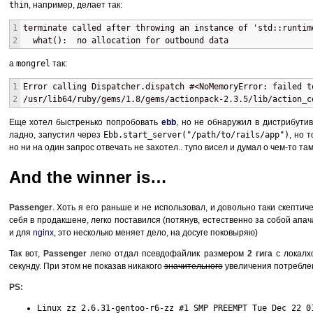
thin
, например, делает так:
1
terminate called after throwing an instance of 'std::runtim
2
  what():  no allocation for outbound data
а
mongrel
так:
1
Error calling Dispatcher.dispatch #<NoMemoryError: failed t
2
/usr/lib64/ruby/gems/1.8/gems/actionpack-2.3.5/lib/action_c
Еще хотел быстренько попробовать
ebb
, но не обнаружил в дистрибутив
ладно, запустил через
Ebb.start_server("/path/to/rails/app")
, но 
но ни на один запрос отвечать не захотел.. тупо висел и думал о чем-то там
And the winner is…
Passenger
. Хоть я его раньше и не использовал, и довольно таки скепти
себя в продакшене, легко поставился (потянув, естественно за собой апача
и для
nginx
, это несколько меняет дело, на досуге поковыряю)
Так вот,
Passenger
легко отдал псевдофайлик размером
2 гига
с локалхо
секунду. При этом не показав никакого
значительного
увеличения потребле
PS:
Linux zz 2.6.31-gentoo-r6-zz #1 SMP PREEMPT Tue Dec 22 0