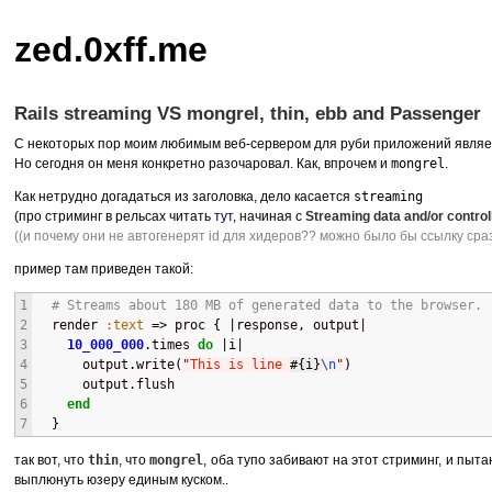
zed.0xff.me
Rails streaming VS mongrel, thin, ebb and Passenger
С некоторых пор моим любимым веб-сервером для руби приложений явля
Но сегодня он меня конкретно разочаровал. Как, впрочем и
mongrel
.
Как нетрудно догадаться из заголовка, дело касается
streaming
(про стриминг в рельсах читать
тут
, начиная с
Streaming data and/or control
((и почему они не автогенерят id для хидеров?? можно было бы ссылку сраз
пример там приведен такой:
1
# Streams about 180 MB of generated data to the browser.
2
  render 
:text
 => proc { |response, output|
3
10_000_000
.times 
do
 |i|
4
      output.write(
"
This is line 
#{
i
}
\n
"
)
5
      output.flush
6
end
7
  }
так вот, что
thin
, что
mongrel
, оба тупо забивают на этот стриминг, и пыта
выплюнуть юзеру единым куском..