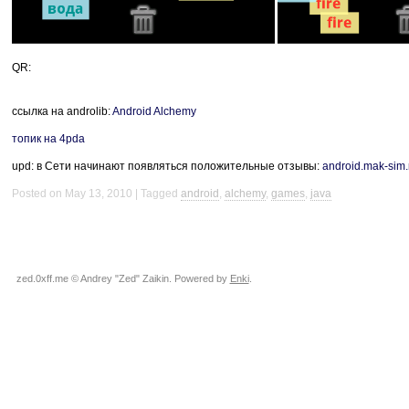
QR:
ссылка на androlib:
Android Alchemy
топик на 4pda
upd: в Сети начинают появляться положительные отзывы:
android.mak-sim.
Posted on May 13, 2010
Tagged
android
,
alchemy
,
games
,
java
zed.0xff.me © Andrey "Zed" Zaikin. Powered by
Enki
.