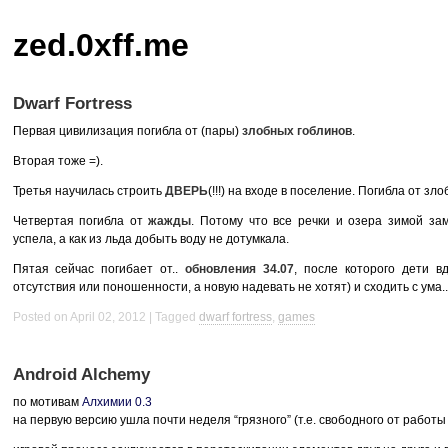
zed.0xff.me
Dwarf Fortress
Первая цивилизация погибла от (пары)
злобных гоблинов
.
Вторая тоже =).
Третья научилась строить
ДВЕРЬ
(!!!) на входе в поселение. Погибла от зл
Четвертая погибла от
жажды
. Потому что все речки и озера зимой за
успела, а как из льда добыть воду не дотумкала.
Пятая сейчас погибает от..
обновления 34.07
, после которого дети в
отсутствия или поношенности, а новую надевать не хотят) и сходить с ума..
Posted on April 02, 2012
Tagged
dwarf fortress
,
games
Android Alchemy
по мотивам
Алхимии 0.3
на первую версию ушла почти неделя “грязного” (т.е. свободного от работы