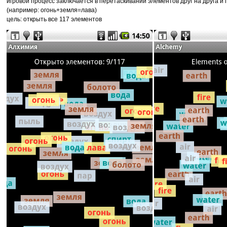
игровой процесс заключается в перетаскивании элементов друг на друга и
(например: огонь+земля=лава)
цель: открыть все 117 элементов