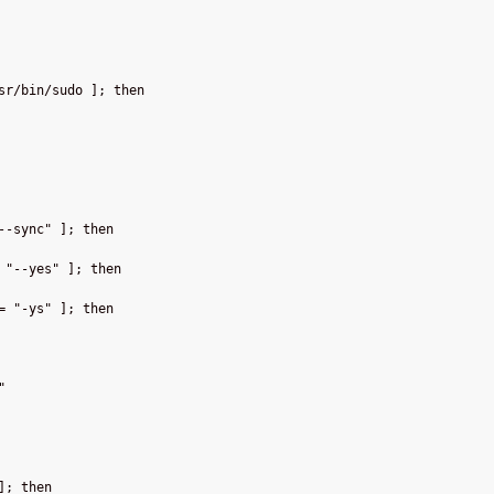
sr/bin/sudo ]; then
--sync" ]; then
 "--yes" ]; then
= "-ys" ]; then
"
]; then