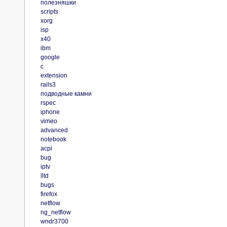
полезняшки
scripts
xorg
isp
x40
ibm
google
c
extension
rails3
подводные камни
rspec
iphone
vimeo
advanced
notebook
acpi
bug
iptv
lltd
bugs
firefox
netflow
ng_netflow
wndr3700