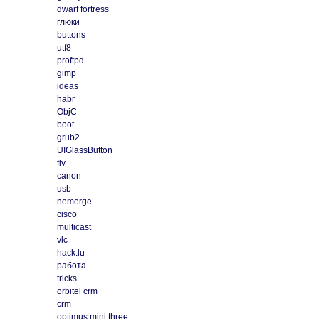
dwarf fortress
глюки
buttons
utf8
proftpd
gimp
ideas
habr
ObjC
boot
grub2
UIGlassButton
flv
canon
usb
nemerge
cisco
multicast
vlc
hack.lu
работа
tricks
orbitel crm
crm
optimus mini three