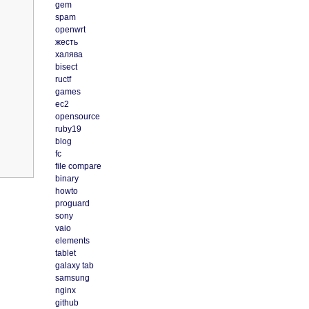
gem
spam
openwrt
жесть
халява
bisect
ructf
games
ec2
opensource
ruby19
blog
fc
file compare
binary
howto
proguard
sony
vaio
elements
tablet
galaxy tab
samsung
nginx
github