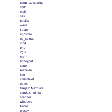
вредные советы
smtp
mail
sasl
postfix
wave
trojan
appstore
ng_sbinat
ipod
php
2gis
mc
honeypot
sane
костыли
kde
consolekit
gems
Яндекс.Метрика
yandex.metrika
scanner
windows
twitter
glossy