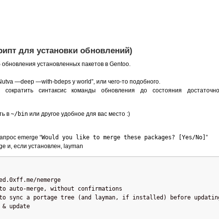
рипт для установки обновлений)
б обновления установленных пакетов в Gentoo.
utva —deep —with-bdeps y world”, или чего-то подобного.
о сократить синтаксис команды обновления до состояния достаточно
ть в
~/bin
или другое удобное для вас место :)
запрос emerge “
Would you like to merge these packages? [Yes/No]
”
ge и, если установлен, layman
ed.0xff.me/nemerge
to auto-merge, without confirmations
to sync a portage tree (and layman, if installed) before updatin
 & update