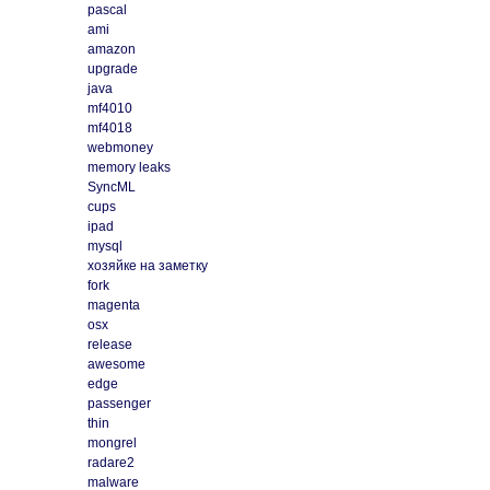
pascal
ami
amazon
upgrade
java
mf4010
mf4018
webmoney
memory leaks
SyncML
cups
ipad
mysql
хозяйке на заметку
fork
magenta
osx
release
awesome
edge
passenger
thin
mongrel
radare2
malware