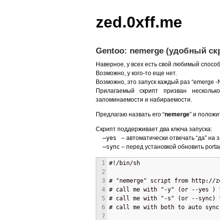
zed.0xff.me
Gentoo: nemerge (удобный ск
Наверное, у всех есть свой любимый спосо
Возможно, у кого-то еще нет.
Возможно, это запуск каждый раз “emerge -N
Прилагаемый скрипт призван нескольк
запоминаемости и набираемости.
Предлагаю назвать его “
nemerge
” и положи
Скрипт поддерживает два ключа запуска:
—yes
– автоматически отвечать “да” на 
—sync
– перед установкой обновить porta
1
#!/bin/sh
2
3
# "nemerge" script from http://z
4
# call me with "-y" (or --yes ) 
5
# call me with "-s" (or --sync) 
6
# call me with both to auto sync
7