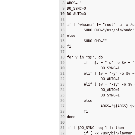
8
ARGS=""
9
DO_SYNC=0
10
DO_AUTO=0
11
12
if [ `whoami` != "root" -a -x /u
13
        SUDO_CMD="/usr/bin/sudo"
14
else
15
        SUDO_CMD=""
16
fi
17
18
for v in "$@"; do
19
        if [ $v = "-s" -o $v = "
20
                DO_SYNC=1
21
        elif [ $v = "-y" -o $v =
22
                DO_AUTO=1
23
        elif [ $v = "-sy" -o $v 
24
                DO_AUTO=1
25
                DO_SYNC=1
26
        else
27
                ARGS="${ARGS} $v
28
        fi
29
done
30
31
if [ $DO_SYNC -eq 1 ]; then
32
        if [ -x /usr/bin/layman 