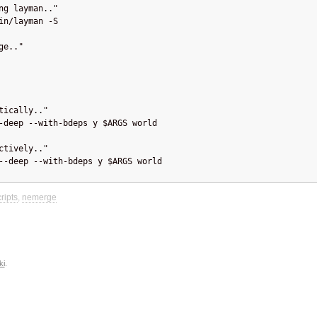
ng layman.."
in/layman -S
ge.."
tically.."
-deep --with-bdeps y $ARGS world 
ctively.."
--deep --with-bdeps y $ARGS world 
ripts
,
nemerge
ki
.