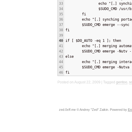
33
                echo "[.] synchi
34
                $SUDO_CMD /usr/b
35
        fi
36
        echo "[.] synching porta
37
        $SUDO_CMD emerge --sync
38
fi
39
40
if [ $DO_AUTO -eq 1 ]; then
41
        echo "[.] merging automa
42
        $SUDO_CMD emerge -Nutv -
43
else
44
        echo "[.] merging intera
45
        $SUDO_CMD emerge -Nutva 
46
fi
Posted on August 22, 2009
Tagged
gentoo
,
sc
zed.0xff.me © Andrey "Zed" Zaikin. Powered by
En