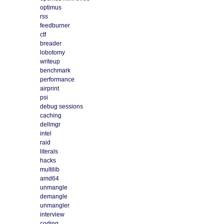
optimus
rss
feedburner
ctf
breader
lobotomy
writeup
benchmark
performance
airprint
psi
debug sessions
caching
dellmgr
intel
raid
literals
hacks
multilib
amd64
unmangle
demangle
unmangler
interview
coding