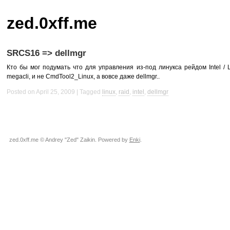
zed.0xff.me
SRCS16 => dellmgr
Кто бы мог подумать что для управления из-под линукса рейдом Intel /
megacli, и не CmdTool2_Linux, а вовсе даже dellmgr..
Posted on April 25, 2009
Tagged
linux
,
raid
,
intel
,
dellmgr
zed.0xff.me © Andrey "Zed" Zaikin. Powered by
Enki
.