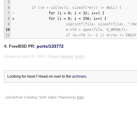
5
6
         if ((e = calloc(1, sizeof(*e))) != NULL) {
7
-
                for (i = 0; i < 32; i++) {
8
+
                for (i = 0; i < 256; i++) {
9
                         snprintf(file, sizeof(file), "/de
10
                         e->fd = open(file, O_WRONLY);
11
                         if (e->fd != -1 || errno != EBUSY
4. FreeBSD PR:
ports/133772
Posted on April 16, 2009
Tagged
freebsd
,
patch
Looking for more? Head on over to the
archives
.
zed.0xff.me © Andrey "Zed" Zaikin. Powered by
Enki
.