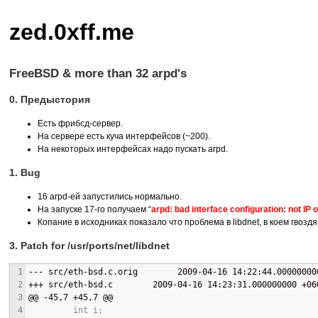
zed.0xff.me
FreeBSD & more than 32 arpd's
0. Предыстория
Есть фрибсд-сервер.
На сервере есть куча интерфейсов (~200).
На некоторых интерфейсах надо пускать arpd.
1. Bug
16 arpd-ей запустились нормально.
На запуске 17-го получаем “
arpd: bad interface configuration: not IP 
Копание в исходниках показало что проблема в libdnet, в коем гвозд
3. Patch for /usr/ports/net/libdnet
1
--- 
src/eth-bsd.c.orig        2009-04-16 14:22:44.00000000
2
+++ 
src/eth-bsd.c        2009-04-16 14:23:31.000000000 +06
3
@@
 -45,7 +45,7 
@@
4
         int i;