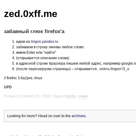
zed.0xff.me
забавный глюк firefox'а
идем на
lingvo.yandex.ru
забиваем в строку лингвы любое слово
жмем Enter или “найти”
(открывается описание слова)
в адресной строке браузера пишем любой адрес, например google.ru
(после перезагрузки страницы) – открывается.. опять lingvo! O_o
// firefox 3.6a2pre, linux
UPD
Posted on October 05, 2009
Tagged
firefox
,
глюки
Looking for more? Head on over to the
archives
.