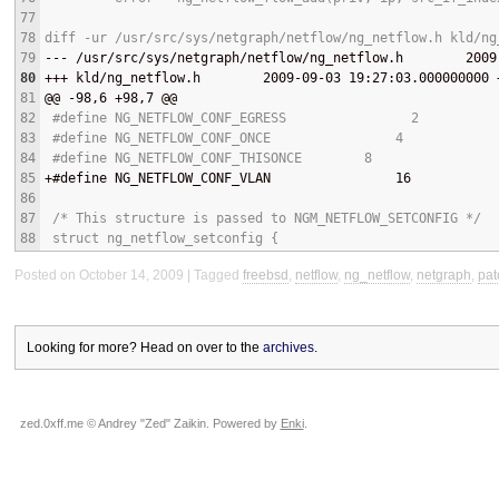
77
78
diff -ur /usr/src/sys/netgraph/netflow/ng_netflow.h kld/ng
79
--- 
/usr/src/sys/netgraph/netflow/ng_netflow.h        2009
80
+++ 
kld/ng_netflow.h        2009-09-03 19:27:03.000000000 
81
@@
 -98,6 +98,7 
@@
82
 #define NG_NETFLOW_CONF_EGRESS                2
83
 #define NG_NETFLOW_CONF_ONCE                4
84
 #define NG_NETFLOW_CONF_THISONCE        8
85
+
#define NG_NETFLOW_CONF_VLAN                16
86
87
 /* This structure is passed to NGM_NETFLOW_SETCONFIG */
88
 struct ng_netflow_setconfig {
Posted on October 14, 2009
Tagged
freebsd
,
netflow
,
ng_netflow
,
netgraph
,
pat
Looking for more? Head on over to the
archives
.
zed.0xff.me © Andrey "Zed" Zaikin. Powered by
Enki
.