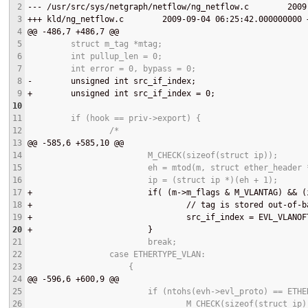
2
--- 
/usr/src/sys/netgraph/netflow/ng_netflow.c        2009
3
+++ 
kld/ng_netflow.c        2009-09-04 06:25:42.000000000 
4
@@
 -486,7 +486,7 
@@
5
         struct m_tag *mtag;
6
         int pullup_len = 0;
7
         int error = 0, bypass = 0;
8
-
        unsigned int src_if_index;
9
+
        unsigned int src_if_index = 0;
10
11
         if (hook == priv->export) {
12
                 /*
13
@@
 -585,6 +585,10 
@@
14
                         M_CHECK(sizeof(struct ip));
15
                         eh = mtod(m, struct ether_header 
16
                         ip = (struct ip *)(eh + 1);
17
+
                        if( (m->m_flags & M_VLANTAG) && (
18
+
                                // tag is stored out-of-b
19
+
                                src_if_index = EVL_VLANOF
20
+
                        }
21
                         break;
22
                 case ETHERTYPE_VLAN:
23
                     {
24
@@
 -596,6 +600,9 
@@
25
                         if (ntohs(evh->evl_proto) == ETHE
26
                                 M_CHECK(sizeof(struct ip)