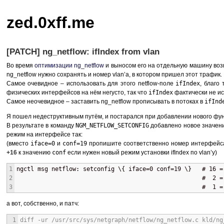
zed.0xff.me
[PATCH] ng_netflow: ifIndex from vlan
Во время
оптимизации ng_netflow
и выносом его на отдельную машину возн
ng_netflow нужно сохранять и номер vlan’а, в котором пришел этот трафик.
Самое очевидное – использовать для этого netflow-поле
ifIndex
, благо
физических интерфейсов на нём негусто, так что
ifIndex
фактически не ис
Самое неочевидное – заставить ng_netflow прописывать в потоках в
ifInd
Я пошел недеструктивным путём, и постарался при добавлении нового функ
В результате в команду
NGM_NETFLOW_SETCONFIG
добавлено новое значен
режим на интерфейсе так:
(вместо
iface=0
и
conf=19
пропишите соответственно номер интерфейса
+16
к значению
conf
если нужен новый режим установки ifIndex по vlan’у)
1
ngctl msg netflow: setconfig \{ iface=0 conf=19 \}   # 16 =
2
                                                     #  2 =
3
                                                     #  1 =
а вот, собственно, и патч:
1
diff -ur /usr/src/sys/netgraph/netflow/ng_netflow.c kld/ng