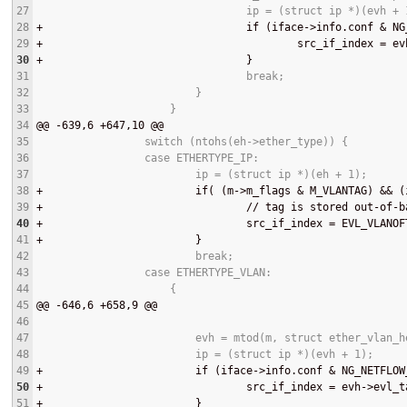
27
                                 ip = (struct ip *)(evh + 
28
+
                                if (iface->info.conf & NG
29
+
                                        src_if_index = ev
30
+
                                }
31
                                 break;
32
                         }
33
                     }
34
@@
 -639,6 +647,10 
@@
35
                 switch (ntohs(eh->ether_type)) {
36
                 case ETHERTYPE_IP:
37
                         ip = (struct ip *)(eh + 1);
38
+
                        if( (m->m_flags & M_VLANTAG) && (
39
+
                                // tag is stored out-of-b
40
+
                                src_if_index = EVL_VLANOF
41
+
                        }
42
                         break;
43
                 case ETHERTYPE_VLAN:
44
                     {
45
@@
 -646,6 +658,9 
@@
46
47
                         evh = mtod(m, struct ether_vlan_h
48
                         ip = (struct ip *)(evh + 1);
49
+
                        if (iface->info.conf & NG_NETFLOW
50
+
                                src_if_index = evh->evl_t
51
+
                        }