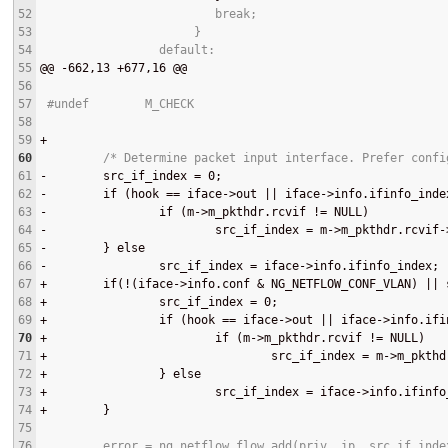
52
                         break;
53
                      }
54
                 default:
55
@@
 -662,13 +677,16 
@@
56
57
 #undef        M_CHECK
58
59
+
60
         /* Determine packet input interface. Prefer confi
61
-
        src_if_index = 0;
62
-
        if (hook == iface->out || iface->info.ifinfo_inde
63
-
                if (m->m_pkthdr.rcvif != NULL)
64
-
                        src_if_index = m->m_pkthdr.rcvif-
65
-
        } else
66
-
                src_if_index = iface->info.ifinfo_index;
67
+
        if(!(iface->info.conf & NG_NETFLOW_CONF_VLAN) || 
68
+
                src_if_index = 0;
69
+
                if (hook == iface->out || iface->info.ifi
70
+
                        if (m->m_pkthdr.rcvif != NULL)
71
+
                                src_if_index = m->m_pkthd
72
+
                } else
73
+
                        src_if_index = iface->info.ifinfo
74
+
        }
75
76
         error = ng_netflow_flow_add(priv, ip, src_if_inde