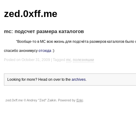
zed.0xff.me
mc: подсчет размера каталогов
“Вообще-то в MC всю жизнь для подсчёта размеров каталогов было
спасибо анонимусу
отсюда
:)
Posted on October 31, 2009
Tagged
mc
,
полезняшки
Looking for more? Head on over to the
archives
.
zed.0xff.me © Andrey "Zed" Zaikin. Powered by
Enki
.