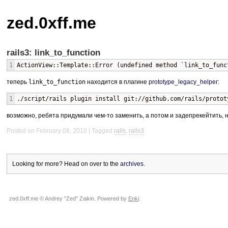
zed.0xff.me
rails3: link_to_function
1
ActionView::Template::Error (undefined method `link_to_func
теперь
link_to_function
находится в плагине
prototype_legacy_helper
:
1
./script/rails plugin install git://github.com/rails/protot
возможно, ребята придумали чем-то заменить, а потом и задепрекейтить, но
Posted on February 08, 2010
Tagged
rails
,
rails3
Looking for more? Head on over to the
archives
.
zed.0xff.me © Andrey "Zed" Zaikin. Powered by
Enki
.