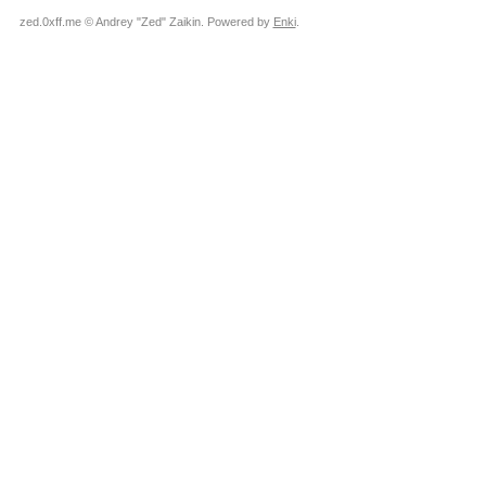
zed.0xff.me © Andrey "Zed" Zaikin. Powered by
Enki
.