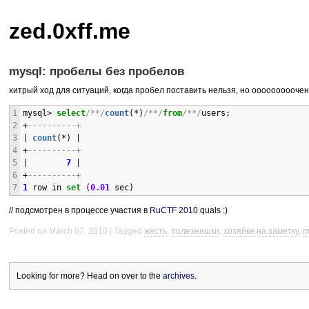
zed.0xff.me
mysql: пробелы без пробелов
хитрый ход для ситуаций, когда пробел поставить нельзя, но ооооооооочен
1
mysql> 
select
/**/
count
(*)
/**/
from
/**/
users;
2
+
----------+
3
| 
count
(*) |
4
+
----------+
5
|        
7
 | 
6
+
----------+
7
1
 row in 
set
 (
0.01
 sec)
// подсмотрен в процессе участия в
RuCTF 2010
quals :)
Posted on March 07, 2010
Tagged
жесть
,
полезняшки
,
хозяйке на заметку
,
m
Looking for more? Head on over to the
archives
.