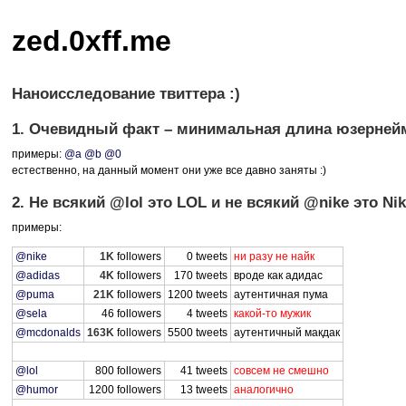
zed.0xff.me
Наноисследование твиттера :)
1. Очевидный факт – минимальная длина юзернейм
примеры:
@a
@b
@0
естественно, на данный момент они уже все давно заняты :)
2. Не всякий @lol это
LOL
и не всякий @nike это Nik
примеры:
@nike
1K
followers
0 tweets
ни разу не найк
@adidas
4K
followers
170 tweets
вроде как адидас
@puma
21K
followers
1200 tweets
аутентичная пума
@sela
46 followers
4 tweets
какой-то мужик
@mcdonalds
163K
followers
5500 tweets
аутентичный макдак
@lol
800 followers
41 tweets
совсем не смешно
@humor
1200 followers
13 tweets
аналогично