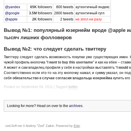
@yandex
65K
followers
800 tweets
аутентичный яндекс
@google
3.5M
followers
2800 tweets
аутентичный гугл
@apple
2K
followers
2 tweets
не эппл ни разу
Вывод №1: популярный юзернейм вроде @apple и
тысяч лишних фолловеров
Вывод №2: что следует сделать твиттеру
Твиттеру следует сделать возможность покупки уже существующих имен. 
чужой профиль кнопочка “
I want to buy this username
” и как на ебее – став
А может и сам владелец профиля у себя в настройках выставлять “
I would 
Соответственно если кто-то на эту кнопочку нажал, и сумму указал, он под
себя
обязательство
в
случае согласия владельца юзернейма
купить его
Posted on September 04, 2011
Tagged
twitter
Looking for more? Head on over to the
archives
.
zed.0xff.me © Andrey "Zed" Zaikin. Powered by
Enki
.