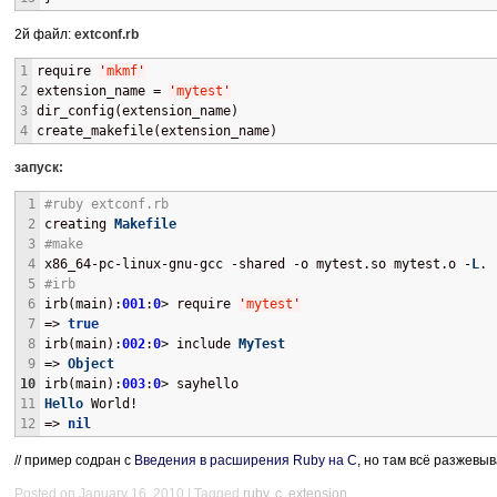
2й файл:
extconf.rb
1
require 
'
mkmf
'
2
extension_name = 
'
mytest
'
3
dir_config(extension_name)
4
create_makefile(extension_name)
запуск:
1
#ruby extconf.rb 
2
creating 
Makefile
3
#make
4
x86_64-pc-linux-gnu-gcc -shared -o mytest.so mytest.o -
L
. 
5
#irb
6
irb(main):
001
:
0
> require 
'
mytest
'
7
=> 
true
8
irb(main):
002
:
0
> include 
MyTest
9
=> 
Object
10
irb(main):
003
:
0
> sayhello
11
Hello
 World!
12
=> 
nil
// пример содран с
Введения в расширения Ruby на C
, но там всё разжевы
Posted on January 16, 2010
Tagged
ruby
,
c
,
extension