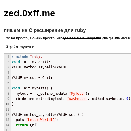
zed.0xff.me
пишем на C расширение для ruby
Это не просто, а очень просто (как
два пальца об асфальт
два файла написа
1й файл:
mytest.c
1
#include
"ruby.h"
2
void
 Init_mytest();
3
VALUE method_sayhello(VALUE);
4
5
VALUE mytest = Qnil;
6
7
void
 Init_mytest() {
8
  mytest = rb_define_module(
"
MyTest
"
);
9
  rb_define_method(mytest, 
"
sayhello
"
, method_sayhello, 
0
)
10
}
11
12
VALUE method_sayhello(VALUE self) {
13
  puts(
"
Hello World!
"
);
14
return
 Qnil;
15
}