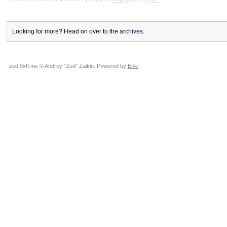
Looking for more? Head on over to the
archives
.
zed.0xff.me © Andrey "Zed" Zaikin. Powered by
Enki
.