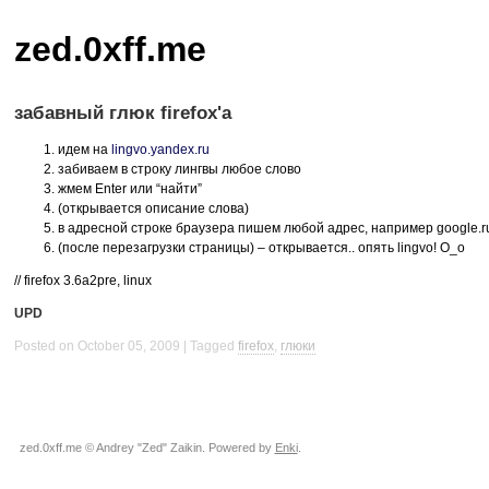
zed.0xff.me
забавный глюк firefox'а
идем на
lingvo.yandex.ru
забиваем в строку лингвы любое слово
жмем Enter или “найти”
(открывается описание слова)
в адресной строке браузера пишем любой адрес, например google.ru
(после перезагрузки страницы) – открывается.. опять lingvo! O_o
// firefox 3.6a2pre, linux
UPD
Posted on October 05, 2009
Tagged
firefox
,
глюки
zed.0xff.me © Andrey "Zed" Zaikin. Powered by
Enki
.