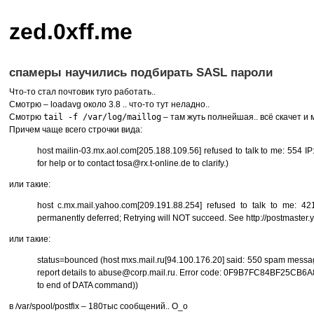
zed.0xff.me
спамеры научились подбирать SASL пароли
Что-то стал почтовик туго работать..
Смотрю – loadavg около 3.8 .. что-то тут неладно..
Смотрю
tail -f /var/log/maillog
– там жуть полнейшая.. всё скачет и м
Причем чаще всего строчки вида:
host mailin-03.mx.aol.com[205.188.109.56] refused to talk to me: 554 IP:
for help or to contact tosa@rx.t-online.de to clarify.)
или такие:
host c.mx.mail.yahoo.com[209.191.88.254] refused to talk to me: 421
permanently deferred; Retrying will
NOT
succeed. See http://postmaster.
или такие:
status=bounced (host mxs.mail.ru[94.100.176.20] said: 550 spam message 
report details to abuse@corp.mail.ru. Error code: 0F9B7FC84BF25
to end of
DATA
command))
в /var/spool/postfix – 180тыс сообщений.. O_o