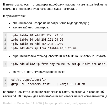
В итоге оказалось что спамеры подобрали пароль на акк вида test:test (
спамили с него везде куда их черная душа пожелала..
В сухом остатке:
сменил пароль юзера на непотребство вида “gbplf[eq” :)
жестко забанил спамеров:
1
  ipfw table 10 add 82.127.122.36
2
  ipfw table 10 add 203.161.99.96
3
  ipfw table 10 add 165.228.2.249
4
  ipfw add deny ip from "table(10)" to me 
ограничил количество одновременных
SMTP
-коннектов 5-ю штуками
1
  ipfw add allow ip from any to me 25 setup limit src-addr 
запустил чистилку на /var/spool/postfix:
1
  cd /var/spool/postfix
2
  grep -rlF "sender: test" . | xargs -L 100 rm
работает небыстро, зато надежно :) уже вычистила около 30K сообщений.
ключик “-L 100” нужен для того чтобы rm вызывался не в самом-самом конц
Posted on December 11, 2009
Tagged
postfix
,
sasl
,
mail
,
spam
,
smtp