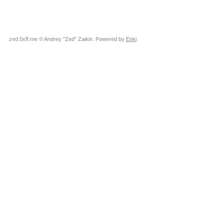
zed.0xff.me © Andrey "Zed" Zaikin. Powered by
Enki
.