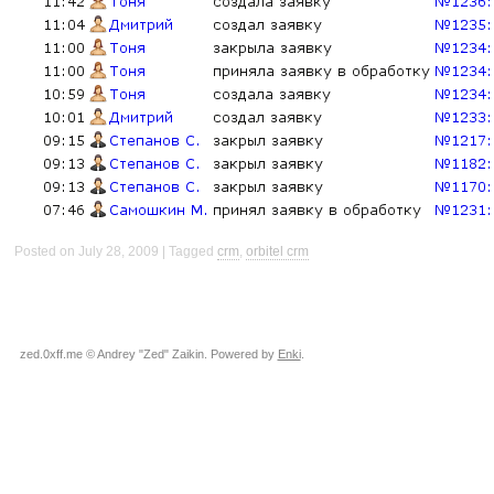
Posted on July 28, 2009
Tagged
crm
,
orbitel crm
zed.0xff.me © Andrey "Zed" Zaikin. Powered by
Enki
.