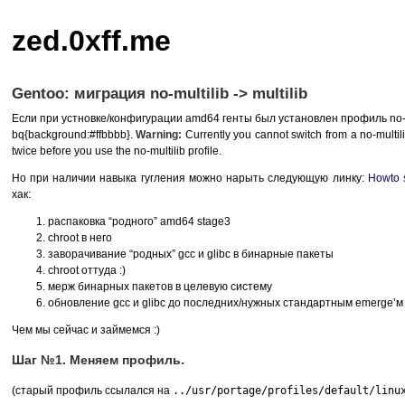
zed.0xff.me
Gentoo: миграция no-multilib -> multilib
Если при устновке/конфигурации amd64 генты был установлен профиль no-m
bq{background:#ffbbbb}.
Warning:
Currently you cannot switch from a no-multilib
twice before you use the no-multilib profile.
Но при наличии навыка гугления можно нарыть следующую линку:
Howto s
хак:
распаковка “родного” amd64 stage3
chroot в него
заворачивание “родных” gcc и glibc в бинарные пакеты
chroot оттуда :)
мерж бинарных пакетов в целевую систему
обновление gcc и glibc до последних/нужных стандартным emerge’м
Чем мы сейчас и займемся :)
Шаг №1. Меняем профиль.
(старый профиль ссылался на
../usr/portage/profiles/default/linu