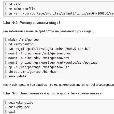
1
cd /etc
2
rm make.profile
3
ln -s ../usr/portage/profiles/default/linux/amd64/2008.0/se
Шаг №2. Разворачиваем stage3
(не забываем заменить
/path/to/
на реальный путь к stage3)
1
mkdir /mnt/gentoo
2
cd /mnt/gentoo
3
tar xvjpf /path/to/stage3-amd64-2008.0.tar.bz2
4
mount -t proc none /mnt/gentoo/proc
5
mount -o bind /dev /mnt/gentoo/dev
6
mount -o bind /usr/portage /mnt/gentoo/usr/portage
7
cp -r /usr/portage /mnt/gentoo/usr
8
chroot /mnt/gentoo /bin/bash
9
env-update
(если всё прошло без ошибок – то мы находимся внутри chroot-а свежерасп
Шаг №3. Заворачиваем glibc и gcc в бинарные пакеты
1
quickpkg glibc
2
quickpkg gcc
3
exit