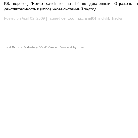
PS:
перевод “Howto switch to multilib”
не дословный
! Отражены н
действительность и (imho) более системный подход.
Posted on April 02, 2009
Tagged
gentoo
,
linux
,
amd64
,
multilib
,
hacks
zed.0xff.me © Andrey "Zed" Zaikin. Powered by
Enki
.