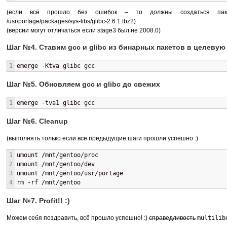
(если всё прошло без ошибок – то должны создаться пакеты /us
/usr/portage/packages/sys-libs/glibc-2.6.1.tbz2)
(версии могут отличаться если stage3 был не 2008.0)
Шаг №4. Ставим gcc и glibc из бинарных пакетов в целевую
1
emerge -Ktva glibc gcc
Шаг №5. Обновляем gcc и glibc до свежих
1
emerge -tva1 glibc gcc
Шаг №6. Cleanup
(выполнять только если все предыдущие шаги прошли успешно :)
1
umount /mnt/gentoo/proc
2
umount /mnt/gentoo/dev
3
umount /mnt/gentoo/usr/portage
4
rm -rf /mnt/gentoo
Шаг №7. Profit!! :)
Можем себя поздравить, всё прошло успешно! :)
справедливость
multilib