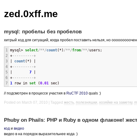
zed.0xff.me
mysql: пробелы без пробелов
хитрый ход для ситуаций, когда пробел поставить нельзя, но ооооооооочен
1
mysql> 
select
/**/
count
(*)
/**/
from
/**/
users;
2
+
----------+
3
| 
count
(*) |
4
+
----------+
5
|        
7
 | 
6
+
----------+
7
1
 row in 
set
 (
0.01
 sec)
// подсмотрен в процессе участия в
RuCTF 2010
quals :)
Posted on March 07, 2010
Tagged
жесть
,
полезняшки
,
хозяйке на заметку
,
m
Phuby on Phails: PHP и Ruby в одном флаконе! жест
код
и
видео
видео в на порядок выразительнее кода :)