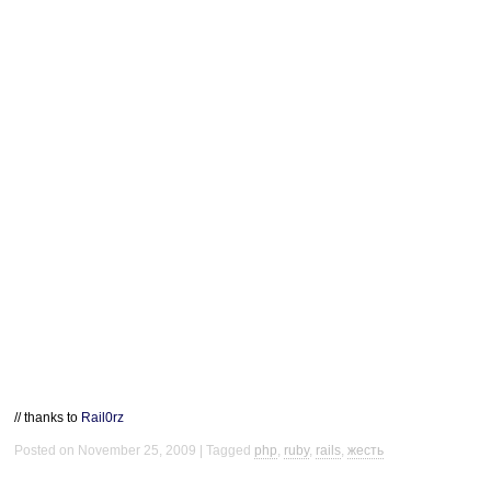
// thanks to
Rail0rz
Posted on November 25, 2009
Tagged
php
,
ruby
,
rails
,
жесть