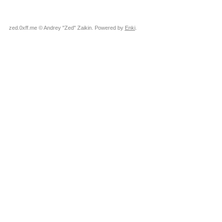
zed.0xff.me © Andrey "Zed" Zaikin. Powered by
Enki
.