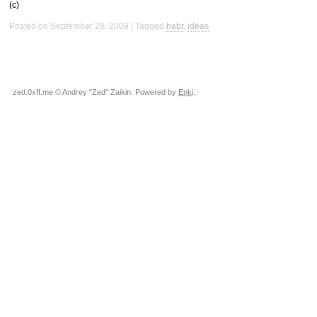
(с)
Posted on September 28, 2009
Tagged
habr
,
ideas
zed.0xff.me © Andrey "Zed" Zaikin. Powered by
Enki
.