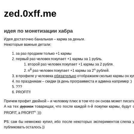
zed.0xff.me
идея по монетизации хабра
Идея достаточно банальная – карма за деньги.
Некоторые важные детали:
за раз продаем только +1 кармы
первый раз человек покупает +1 кармы за 1 рубль.
второй раз человек покупает +1 кармы за 2 рубля.
й
n
n
раз человек покупает +1 кармы за 2
рублей.
в профиле у человека
обязательно
отображаем сколько кармы он ку
по праздникам – скидки (в день программиста и админа например :)
???
PROFIT
!!
Причем профит двойной – и человеку плюс в том что он снова может писат
А на тех
дураках
товарищах, что после каждой n-й покупки кармы, будут 
n
PROFIT
, а
PROFIT
:)))
PS
: сам бы немножко купил, ибо после некоторых экспериментов слегка 
публиковать осталось ))