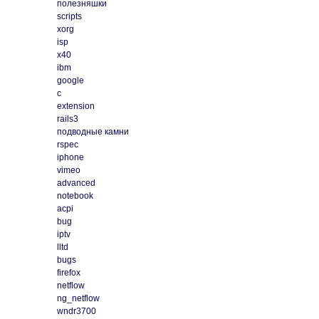
полезняшки
scripts
xorg
isp
x40
ibm
google
c
extension
rails3
подводные камни
rspec
iphone
vimeo
advanced
notebook
acpi
bug
iptv
lltd
bugs
firefox
netflow
ng_netflow
wndr3700