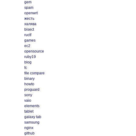
gem
spam
openwrt
жесть
халява
bisect
ructf
games
ec2
opensource
ruby19
blog
fc
file compare
binary
howto
proguard
sony
vaio
elements
tablet
galaxy tab
samsung
nginx
github