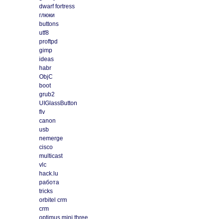
dwarf fortress
глюки
buttons
utf8
proftpd
gimp
ideas
habr
ObjC
boot
grub2
UIGlassButton
flv
canon
usb
nemerge
cisco
multicast
vlc
hack.lu
работа
tricks
orbitel crm
crm
optimus mini three