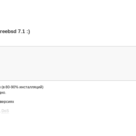
ebsd 7.1 :)
) (в 80-90% инсталляций)
дно.
 версиях
,
DoS