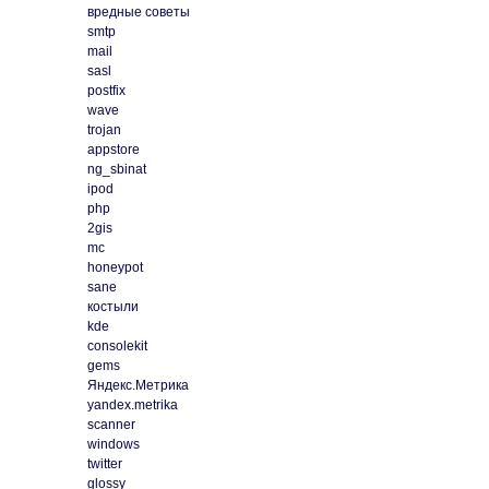
вредные советы
smtp
mail
sasl
postfix
wave
trojan
appstore
ng_sbinat
ipod
php
2gis
mc
honeypot
sane
костыли
kde
consolekit
gems
Яндекс.Метрика
yandex.metrika
scanner
windows
twitter
glossy