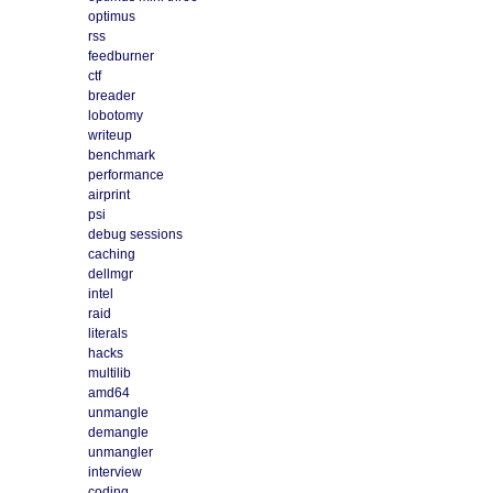
optimus
rss
feedburner
ctf
breader
lobotomy
writeup
benchmark
performance
airprint
psi
debug sessions
caching
dellmgr
intel
raid
literals
hacks
multilib
amd64
unmangle
demangle
unmangler
interview
coding