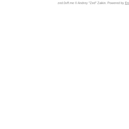
zed.0xff.me © Andrey "Zed" Zaikin. Powered by
En