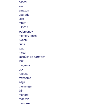
pascal
ami
amazon
upgrade
java
mf4010
mf4018
webmoney
memory leaks
SyncML
cups
ipad
mysql
хозяйке на заметку
fork
magenta
osx
release
awesome
edge
passenger
thin
mongrel
radare2
malware