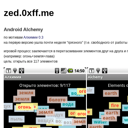
zed.0xff.me
Android Alchemy
по мотивам
Алхимии 0.3
на первую версию ушла почти неделя “грязного” (т.е. свободного от работы
игровой процесс заключается в перетаскивании элементов друг на друга и
(например: огонь+земля=лава)
цель: открыть все 117 элементов