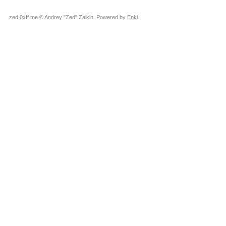
zed.0xff.me © Andrey "Zed" Zaikin. Powered by
Enki
.