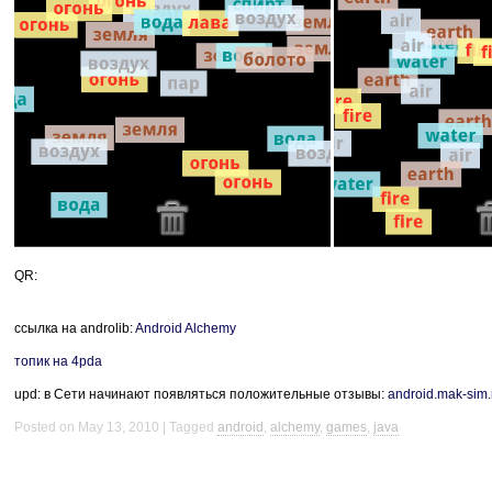
QR:
ссылка на androlib:
Android Alchemy
топик на 4pda
upd: в Сети начинают появляться положительные отзывы:
android.mak-sim.
Posted on May 13, 2010
Tagged
android
,
alchemy
,
games
,
java