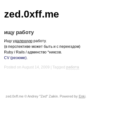
zed.0xff.me
ищу работу
Ищу
удаленную
работу.
(в перспективе может быть и с переездом)
Ruby / Rails / админство *никсов.
CV (резюме)
.
Posted on August 14, 2009
Tagged
работа
zed.0xff.me © Andrey "Zed" Zaikin. Powered by
Enki
.