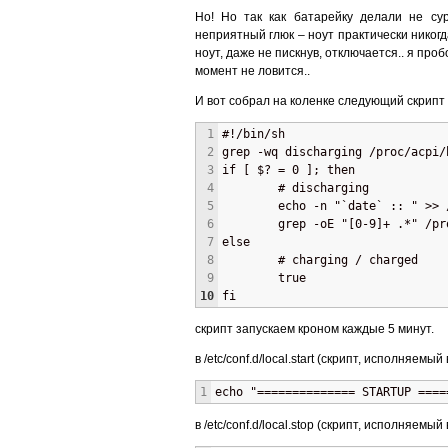
Но! Но так как батарейку делали не с
неприятный глюк – ноут практически никог
ноут, даже не пискнув, отключается.. я про
момент не ловится..
И вот собрал на коленке следующий скрипт
1
#!/bin/sh
2
grep -wq discharging /proc/acpi/
3
if [ $? = 0 ]; then
4
        # discharging
5
        echo -n "`date` :: " >> 
6
        grep -oE "[0-9]+ .*" /pr
7
else
8
        # charging / charged
9
        true
10
fi
скрипт запускаем кроном каждые 5 минут.
в /etc/conf.d/local.start (скрипт, исполняе
1
echo "============== STARTUP ====
в /etc/conf.d/local.stop (скрипт, исполняем