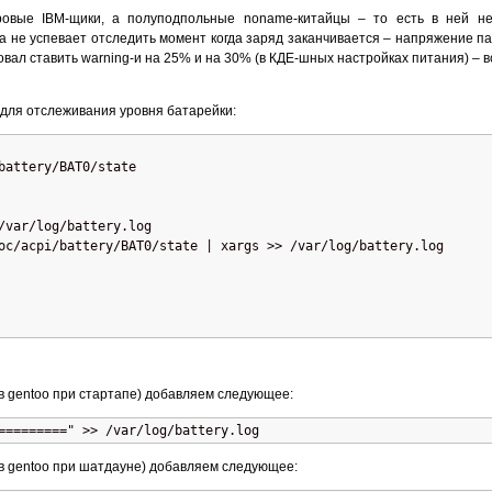
уровые
IBM
-щики, а полуподпольные noname-китайцы – то есть в ней н
да не успевает отследить момент когда заряд заканчивается – напряжение па
бовал ставить warning-и на 25% и на 30% (в КДЕ-шных настройках питания) – 
 для отслеживания уровня батарейки:
battery/BAT0/state
/var/log/battery.log
oc/acpi/battery/BAT0/state | xargs >> /var/log/battery.log
мый в gentoo при стартапе) добавляем следующее:
=========" >> /var/log/battery.log
ый в gentoo при шатдауне) добавляем следующее: