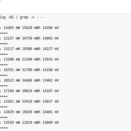
log -B1 | grep -v - --
: 14365 mW 15620 mWh 14266 mV
====
: 12227 mW 34750 mWh 14893 mV
====
: 13117 mW 19380 mWh 14227 mV
====
: 13208 mW 23190 mWh 13933 mV
====
: 18701 mW 32780 mWh 14168 mV
====
: 18523 mW 34460 mWh 13462 mV
====
: 17194 mW 39810 mWh 14187 mV
====
: 13261 mW 55910 mWh 15657 mV
====
: 13829 mW 19030 mWh 14481 mV
====
: 13559 mW 21810 mWh 13600 mV
====