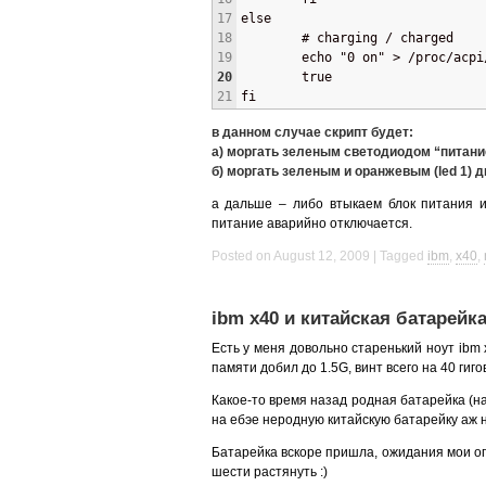
17
else
18
        # charging / charged
19
        echo "0 on" > /proc/acpi
20
        true
21
fi
в данном случае скрипт будет:
а) моргать зеленым светодиодом “питание 
б) моргать зеленым и оранжевым (led 1) 
а дальше – либо втыкаем блок питания и
питание аварийно отключается.
Posted on August 12, 2009
Tagged
ibm
,
x40
,
ibm x40 и китайская батарейк
Есть у меня довольно старенький ноут ibm x
памяти добил до 1.5G, винт всего на 40 гигов
Какое-то время назад родная батарейка (на
на ебэе неродную китайскую батарейку аж на
Батарейка вскоре пришла, ожидания мои оп
шести растянуть :)