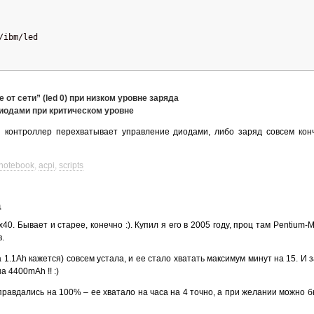
/ibm/led
от сети” (led 0) при низком уровне заряда
диодами при критическом уровне
 контроллер перехватывает управление диодами, либо заряд совсем кон
notebook
,
acpi
,
scripts
а
40. Бывает и старее, конечно :). Купил я его в 2005 году, проц там Pentium-
.
 1.1Ah кажется) совсем устала, и ее стало хватать максимум минут на 15. И 
 4400mAh !! :)
равдались на 100% – ее хватало на часа на 4 точно, а при желании можно б