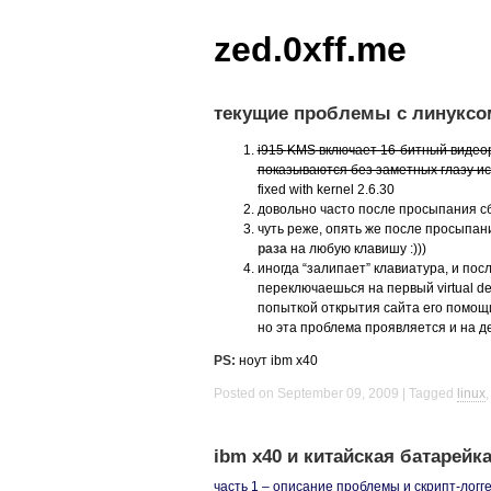
zed.0xff.me
текущие проблемы с линуксом
i915
KMS
включает 16-битный видеор
показываются без заметных глазу и
fixed with kernel 2.6.30
довольно часто после просыпания 
чуть реже, опять же после просыпани
раза
на любую клавишу :)))
иногда “залипает” клавиатура, и по
переключаешься на первый virtual deskt
попыткой открытия сайта его помощи 
но эта проблема проявляется и на де
PS:
ноут ibm x40
Posted on September 09, 2009
Tagged
linux
ibm x40 и китайская батарейка :
часть 1 – описание проблемы и скрипт-логг