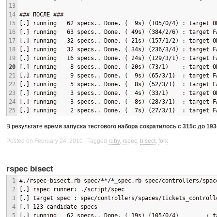
13
14
### ПОСЛЕ ###
15
[.] running   62 specs.. Done. (  9s) (105/0/4) : target O
16
[.] running   63 specs.. Done. ( 49s) (384/2/6) : target F
17
[.] running   32 specs.. Done. ( 21s) (157/1/2) : target O
18
[.] running   32 specs.. Done. ( 34s) (236/3/4) : target F
19
[.] running   16 specs.. Done. ( 24s) (129/3/1) : target F
20
[.] running    8 specs.. Done. ( 20s) (73/1)    : target O
21
[.] running    9 specs.. Done. (  9s) (65/3/1)  : target F
22
[.] running    5 specs.. Done. (  8s) (52/3/1)  : target F
23
[.] running    3 specs.. Done. (  4s) (33/1)    : target O
24
[.] running    3 specs.. Done. (  8s) (28/3/1)  : target F
25
[.] running    2 specs.. Done. (  7s) (27/3/1)  : target F
В результате
время запуска тестового набора сократилось с 315с до 193
Posted on February 24, 2010
Tagged
ruby
,
rspec
,
bisect
,
fork
rspec bisect
1
#./rspec-bisect.rb spec/**/*_spec.rb spec/controllers/spac
2
[.] rspec runner: ./script/spec
3
[.] target spec : spec/controllers/spaces/tickets_controll
4
[.] 123 candidate specs
5
[.] running   62 specs.. Done. ( 19s) (105/0/4)        : t