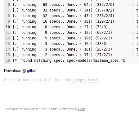
6
[.] running   63 specs.. Done. ( 64s) (386/2/6)        : t
7
[.] running   32 specs.. Done. ( 34s) (157/0/2)        : t
8
[.] running   32 specs.. Done. ( 43s) (238/2/4)        : t
9
[.] running   16 specs.. Done. ( 38s) (129/2/1)        : t
10
[.] running    8 specs.. Done. ( 27s) (73/0)           : t
11
[.] running    9 specs.. Done. ( 19s) (65/2/1)         : t
12
[.] running    5 specs.. Done. ( 19s) (52/2/1)         : t
13
[.] running    3 specs.. Done. ( 16s) (33/0)           : t
14
[.] running    3 specs.. Done. ( 18s) (28/2/1)         : t
15
[.] running    2 specs.. Done. ( 17s) (27/2/1)         : t
16
[*] found matching spec: spec/models/mailman_spec.rb
Download @
github
.
Posted on January 28, 2010
Tagged
ruby
,
rspec
,
bisect
zed.0xff.me © Andrey "Zed" Zaikin. Powered by
Enki
.