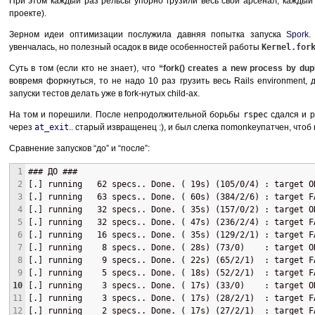
При этом каждый раз рельсы упорно грузили весь свой арсенал, каждый
проекте).
Зерном идеи оптимизации послужила давняя попытка запуска
Spork
.
увенчалась, но полезный осадок в виде особенностей работы
Kernel.for
Суть в том (если кто не знает), что
“fork() creates a new process by dupl
вовремя форкнуться, то не надо 10 раз грузить весь Rails environment, 
запуски тестов делать уже в fork-нутых child-ах.
На том и порешили. После непродолжительной борьбы
rspec
сдался и р
через
at_exit
.. старый извращенец :), и был слегка поmonkeyпатчен, что
Сравнение запусков “до” и “после”:
1
### ДО ###
2
[.] running   62 specs.. Done. ( 19s) (105/0/4) : target O
3
[.] running   63 specs.. Done. ( 60s) (384/2/6) : target F
4
[.] running   32 specs.. Done. ( 35s) (157/0/2) : target O
5
[.] running   32 specs.. Done. ( 47s) (236/2/4) : target F
6
[.] running   16 specs.. Done. ( 35s) (129/2/1) : target F
7
[.] running    8 specs.. Done. ( 28s) (73/0)    : target O
8
[.] running    9 specs.. Done. ( 22s) (65/2/1)  : target F
9
[.] running    5 specs.. Done. ( 18s) (52/2/1)  : target F
10
[.] running    3 specs.. Done. ( 17s) (33/0)    : target O
11
[.] running    3 specs.. Done. ( 17s) (28/2/1)  : target F
12
[.] running    2 specs.. Done. ( 17s) (27/2/1)  : target F