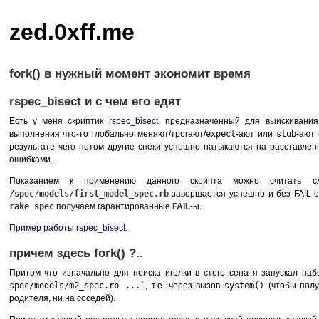
zed.0xff.me
fork() в нужный момент экономит время
rspec_bisect и с чем его едят
Есть у меня скриптик
rspec_bisect
, предназначенный для выискивания 
выполнения что-то глобально меняют/трогают/
expect
-ают или
stub
-ают 
результате чего потом другие спеки успешно натыкаются на расставлен
ошибками.
Показанием к применению данного скрипта можно считать 
/spec/models/first_model_spec.rb
завершается успешно и без
FAIL
-
rake spec
получаем гарантированные
FAIL
-ы.
Пример работы rspec_bisect
.
причем здесь fork() ?..
Притом что изначально для поиска иголки в стоге сена я запускал на
spec/models/m2_spec.rb ...`
, т.е. через вызов
system()
(чтобы полу
родителя, ни на соседей).