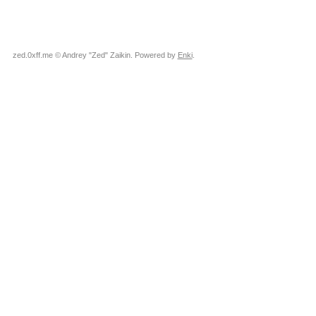
zed.0xff.me © Andrey "Zed" Zaikin. Powered by
Enki
.