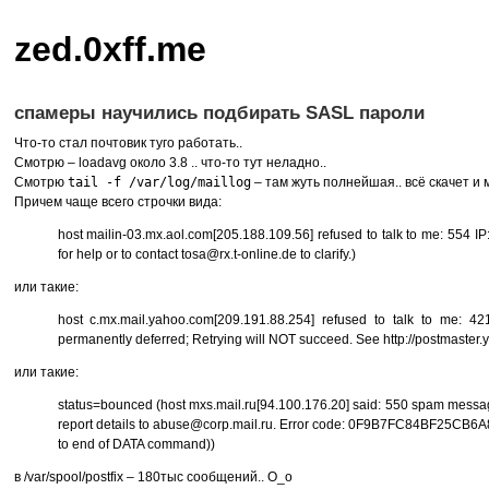
zed.0xff.me
спамеры научились подбирать SASL пароли
Что-то стал почтовик туго работать..
Смотрю – loadavg около 3.8 .. что-то тут неладно..
Смотрю
tail -f /var/log/maillog
– там жуть полнейшая.. всё скачет и м
Причем чаще всего строчки вида:
host mailin-03.mx.aol.com[205.188.109.56] refused to talk to me: 554 IP:
for help or to contact tosa@rx.t-online.de to clarify.)
или такие:
host c.mx.mail.yahoo.com[209.191.88.254] refused to talk to me: 421
permanently deferred; Retrying will
NOT
succeed. See http://postmaster.
или такие:
status=bounced (host mxs.mail.ru[94.100.176.20] said: 550 spam message 
report details to abuse@corp.mail.ru. Error code: 0F9B7FC84BF25
to end of
DATA
command))
в /var/spool/postfix – 180тыс сообщений.. O_o