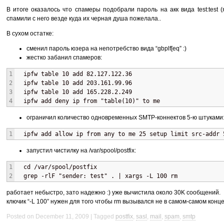
В итоге оказалось что спамеры подобрали пароль на акк вида test:test (
спамили с него везде куда их черная душа пожелала..
В сухом остатке:
сменил пароль юзера на непотребство вида “gbplf[eq” :)
жестко забанил спамеров:
1
  ipfw table 10 add 82.127.122.36
2
  ipfw table 10 add 203.161.99.96
3
  ipfw table 10 add 165.228.2.249
4
  ipfw add deny ip from "table(10)" to me 
ограничил количество одновременных
SMTP
-коннектов 5-ю штуками
1
  ipfw add allow ip from any to me 25 setup limit src-addr 
запустил чистилку на /var/spool/postfix:
1
  cd /var/spool/postfix
2
  grep -rlF "sender: test" . | xargs -L 100 rm
работает небыстро, зато надежно :) уже вычистила около 30K сообщений.
ключик “-L 100” нужен для того чтобы rm вызывался не в самом-самом конц
Posted on December 11, 2009
Tagged
postfix
,
sasl
,
mail
,
spam
,
smtp