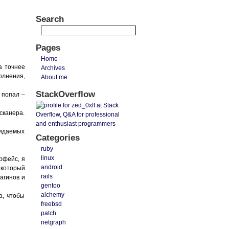
Search
Pages
Home
а точнее
Archives
олнения,
About me
StackOverflow
 попал –
сканера.
жидаемых
Categories
ruby
linux
рфейс, я
android
 который
rails
агинов и
gentoo
alchemy
а, чтобы
freebsd
patch
netgraph