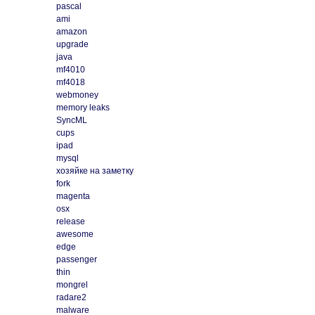
pascal
ami
amazon
upgrade
java
mf4010
mf4018
webmoney
memory leaks
SyncML
cups
ipad
mysql
хозяйке на заметку
fork
magenta
osx
release
awesome
edge
passenger
thin
mongrel
radare2
malware