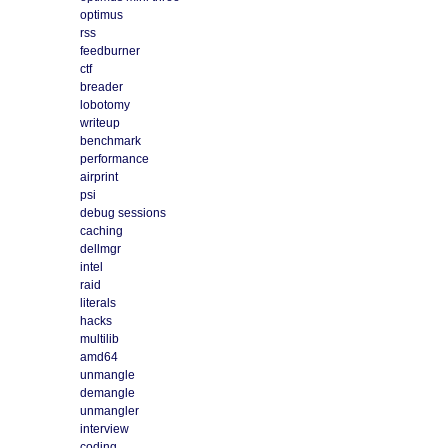
optimus
rss
feedburner
ctf
breader
lobotomy
writeup
benchmark
performance
airprint
psi
debug sessions
caching
dellmgr
intel
raid
literals
hacks
multilib
amd64
unmangle
demangle
unmangler
interview
coding