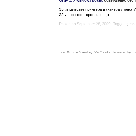
GIMP
для windows можно
совершенно бесп
ЗЫ: в качестве принтера и сканера у меня
ЗЗЫ: этот пост проплачен ;))
Posted on September 28, 2009
Tagged
gimp
zed.0xff.me © Andrey "Zed" Zaikin. Powered by
En