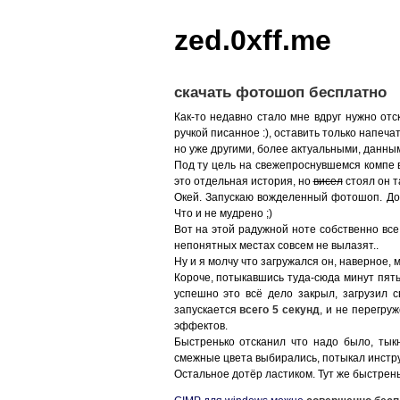
zed.0xff.me
скачать фотошоп бесплатно
Как-то недавно стало мне вдруг нужно отс
ручкой писанное :), оставить только напеч
но уже другими, более актуальными, данным
Под ту цель на свежепроснувшемся компе 
это отдельная история, но
висел
стоял он т
Окей. Запускаю вожделенный фотошоп. Дов
Что и не мудрено ;)
Вот на этой радужной ноте собственно вс
непонятных местах совсем не вылазят..
Ну и я молчу что загружался он, наверное, м
Короче, потыкавшись туда-сюда минут пят
успешно это всё дело закрыл, загрузил
запускается
всего 5 секунд
, и не перегру
эффектов.
Быстренько отсканил что надо было, тыкн
смежные цвета выбирались, потыкал инстру
Остальное дотёр ластиком. Тут же быстрен