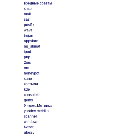
вредные советы
smtp
mail
sasl
postfix
wave
trojan
appstore
ng_sbinat
ipod
php
2gis
mc
honeypot
sane
костыли
kde
consolekit
gems
Яндекс.Метрика
yandex.metrika
scanner
windows
twitter
glossy