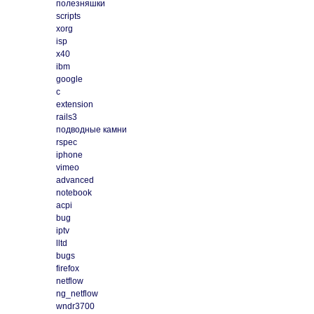
полезняшки
scripts
xorg
isp
x40
ibm
google
c
extension
rails3
подводные камни
rspec
iphone
vimeo
advanced
notebook
acpi
bug
iptv
lltd
bugs
firefox
netflow
ng_netflow
wndr3700