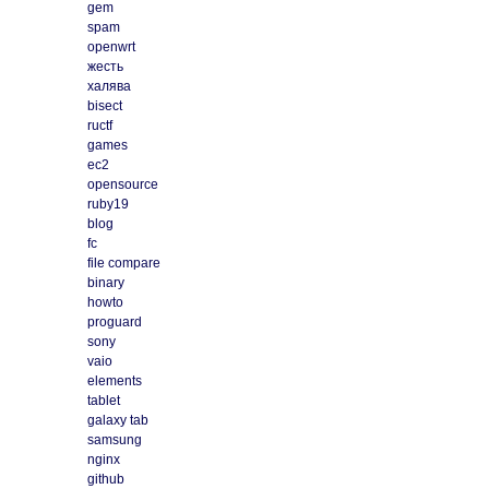
gem
spam
openwrt
жесть
халява
bisect
ructf
games
ec2
opensource
ruby19
blog
fc
file compare
binary
howto
proguard
sony
vaio
elements
tablet
galaxy tab
samsung
nginx
github