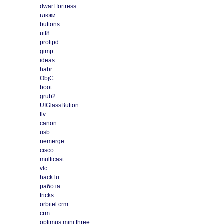
dwarf fortress
глюки
buttons
utf8
proftpd
gimp
ideas
habr
ObjC
boot
grub2
UIGlassButton
flv
canon
usb
nemerge
cisco
multicast
vlc
hack.lu
работа
tricks
orbitel crm
crm
optimus mini three