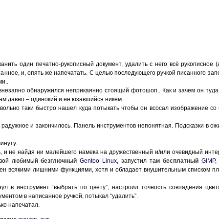
канить один печатно-рукописный документ, удалить с него всё рукописное (
атанное, и, опять же напечатать. С целью последующего ручкой писанного зап
и..
внезапно обнаружился неприкаянно стоящий фотошоп.. Как и зачем он туда
ам давно – одинокий и не юзавшийся никем.
ольно таки быстро нашел куда потыкать чтобы он всосал изображение со 
е радужное и закончилось. Панель инструментов непонятная. Подсказки в о
инуту..
ь, и не найдя ни малейшего намека на дружественный и/или очевидный инте
 свой любимый
безглючный
Gentoo Linux
, запустил там
бесплатный
GIMP
,
жен всякими лишними функциями, хотя и обладает внушительным списком пл
ул в инструмент “выбрать по цвету”, настроил точность совпадения цвет
ментом в написанное ручкой, потыкал “удалить”.
ько напечатал.