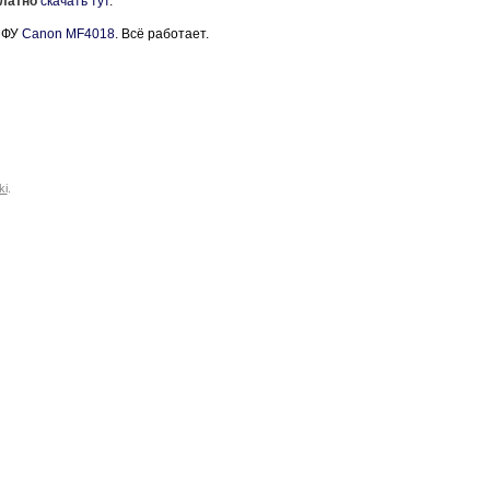
латно
скачать тут
.
 МФУ
Canon MF4018
. Всё работает.
ki
.